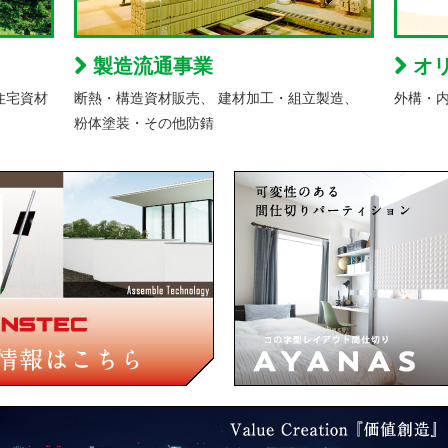
製造流通事業
オ
住宅資材
断熱・構造資材販売、 建材加工・組立製造、
外構・
粉体塗装・その他防錆